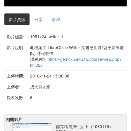
影片資訊
分享
收藏
影片標題:
1051124_writer_1
影片說明:
此檔案由 LibreOffice Writer 文書應用課程(王宏展老
師) 課程發佈
課程網址
https://ge.ncku.edu.tw/course/view.php?
id=326
上傳時間:
2016-11-24 15:30:38
上傳者:
成大育才網
觀看次數:
6
相關影片
儲存格選擇性貼上（1060119）
觀看(74)