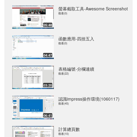
螢幕截取工具-Awesome Screenshot
觀看(0)
05:48
函數應用-四捨五入
觀看(0)
04:47
表格編號-分欄連續
觀看(22)
03:20
認識impress操作環境(1060117)
觀看(45)
06:41
計算總頁數
觀看(10)