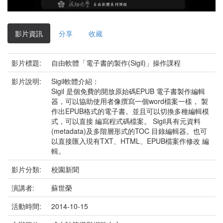
影
片
影片資訊
分享
收藏
影片標題:
自由軟體「電子書的製作(Sigil)」操作課程
影片說明:
Sigil軟體介紹：
Sigil 是個免費的開放原始碼EPUB 電子書製作編輯
器，可以協助使用者像撰寫一個word檔案一樣， 製
作出EPUB格式的電子書。並且可以切換多種編輯模
式，可以直接 編寫程式碼檔案。 Sigil具有元資料
(metadata)及多階層形式的TOC 目錄編輯器。也可
以直接匯入現有TXT、HTML、EPUB檔案作修改 編
輯。
影片分類:
校園新聞
演講者:
蘇世榮
活動時間:
2014-10-15