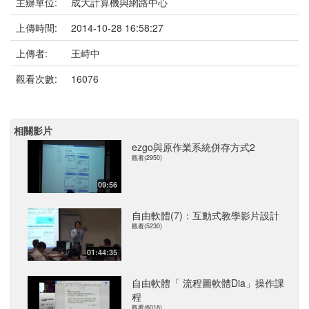
主辦單位:
成大計算機與網路中心
上傳時間:
2014-10-28 16:58:27
上傳者:
王峙中
觀看次數:
16076
相關影片
ezgo與原作業系統併存方式2
觀看(2950)
09:56
自由軟體(7)：互動式教學影片設計
觀看(5230)
01:44:35
自由軟體「 流程圖軟體Dia」操作課
程
觀看(6016)