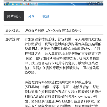
影
片
影片資訊
分享
收藏
影片標題:
SAS資料採礦(EM)-5分鐘輕鬆建模型(6)
影片說明:
有別於經常枯燥乏味、艱深難懂、令人頭腦打結的統
計軟體課程，實戰講堂以結合實際案例與拖拉點選的
SAS EM，激發您的學習動機並增進學習成效。在課
程設計方面，融入真實商場上需解決的重要商業問題
(例如：銀行如何利用資料採礦技術，從廣大會員當
中，找出適合進行卡別升等的會員，以增加企業收
益)，學習如何實際應用資料採礦技能，而非淪為理
論空談。
將複雜的資料採礦過程歸納成簡單採礦五步驟
(SEMMA)：抽樣、探索、修正、建模及評估，幫助
您快速建立資料採礦的系統性知識；同時也將教導您
利用SAS EM 進行資料採礦的各種know-how，例
如：如何輕易地透過SAS EM進行巨量資料探索、如
何在五分鐘內快速跑出預測模型、如何解讀模型意