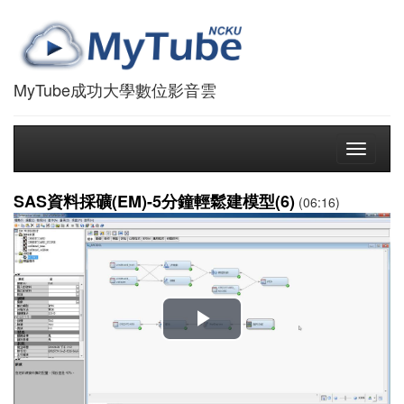
MyTube成功大學數位影音雲
Toggle
navigati
SAS資料採礦(EM)-5分鐘輕鬆建模型(6)
(06:16)
播
放