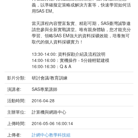
義，以準確擬定策略或解決方案等，快速學習如何活
用SAS EM。
當天課程內容豐富紮實、精彩可期，SAS臺灣誠摯邀
請您參與全新實戰講堂。唯有親身體驗，您才能充分
學習、領略SAS EM強大的資料採礦效能，培養無可
取代的個人資料採礦實力！
13:30-14:00: 資料探勘介紹及流程說明
14:00-16:00：實機操作 - 5分鐘輕鬆建模
16:00-16:30：Q & A
影片分類:
研討會議/教育訓練
演講者:
SAS專業講師
活動時間:
2016-04-28
主辦單位:
計算機與網路中心
上傳時間:
2016-05-06 16:00:14
上傳者:
計網中心教學科技組