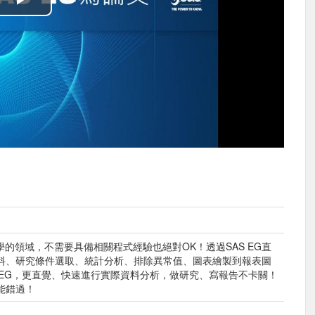
播
放
影
片
的領域，不需要具備相關程式經驗也絕對OK！透過SAS EG直
料、研究條件選取、統計分析、排除異常值、圖表繪製到報表圖
 EG，更直覺、快速進行實際資料分析，做研究、寫報告不卡關！
能錯過！