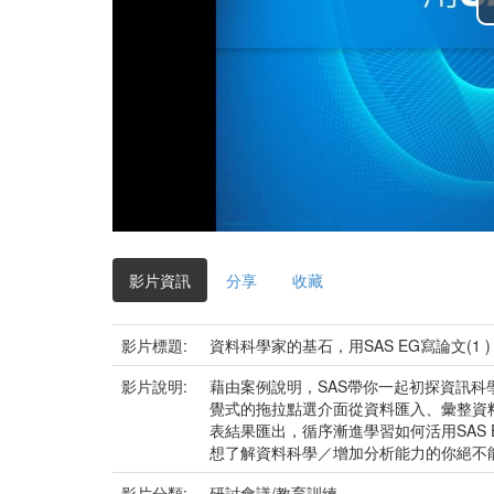
影片資訊
分享
收藏
影片標題:
資料科學家的基石，用SAS EG寫論文(1 )
影片說明:
藉由案例說明，SAS帶你一起初探資訊科學
覺式的拖拉點選介面從資料匯入、彙整資
表結果匯出，循序漸進學習如何活用SAS
想了解資料科學／增加分析能力的你絕不
影片分類:
研討會議/教育訓練