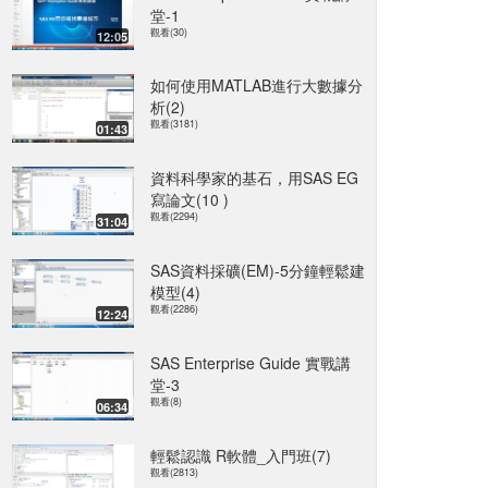
堂-1
觀看(30)
12:05
如何使用MATLAB進行大數據分
析(2)
觀看(3181)
01:43
資料科學家的基石，用SAS EG
寫論文(10 )
觀看(2294)
31:04
SAS資料採礦(EM)-5分鐘輕鬆建
模型(4)
觀看(2286)
12:24
SAS Enterprise Guide 實戰講
堂-3
觀看(8)
06:34
輕鬆認識 R軟體_入門班(7)
觀看(2813)