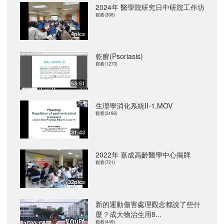
2024年 醫學院研究日中研院工作坊
觀看(308)
4pics
乾癬(Psoriasis)
觀看(1273)
53:51
生理學消化系統II-1.MOV
觀看(3192)
31:43
2022年 嘉成高齡醫學中心揭牌
觀看(721)
32pics
新的運動傷害處理觀念都說了些什
麼？成大物治生用8...
觀看(449)