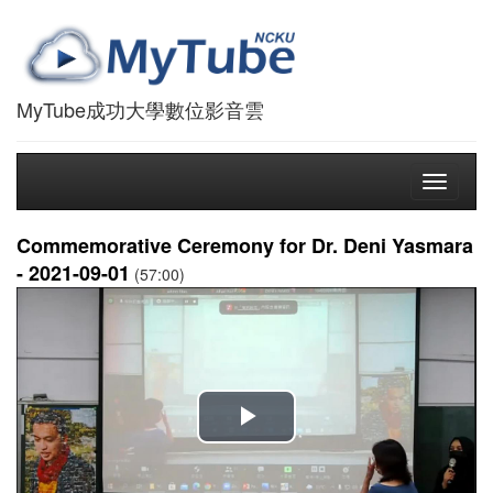
MyTube成功大學數位影音雲
Toggle
navigati
Commemorative Ceremony for Dr. Deni Yasmara
- 2021-09-01
(57:00)
播
放