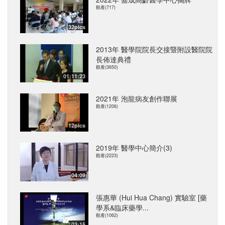
觀看(717)
32pics
2013年 醫學院院長交接暨附設醫院院
長佈達典禮
觀看(3650)
01:11:23
2021年 泡龍病友創作聯展
觀看(1206)
12pics
2019年 醫學中心簡介(3)
觀看(2223)
04:09
張惠華 (Hui Hua Chang) 實驗室 [藥
學系&臨床藥學...
觀看(1062)
03:15