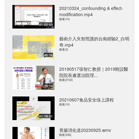
20210324_confounding & effect-
modification.mp4
觀看(10)
01:52:53
藝術介入失智照護的台南經驗2_白明
奇.mp4
觀看(3)
45:16
20190517張智仁教授｜2019附設醫
院院長遴選治院理...
觀看(2102)
59:14
20210607食品安全缐上課程
觀看(10)
01:19:51
胃腸消化道20230925.wmv
觀看(336)