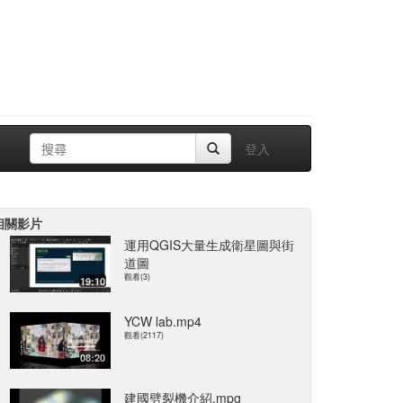
登入
相關影片
運用QGIS大量生成衛星圖與街
道圖
觀看(3)
19:10
YCW lab.mp4
觀看(2117)
08:20
建國劈裂機介紹.mpg