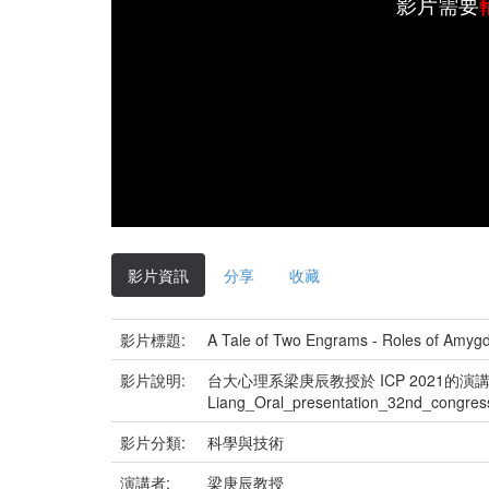
影片需要
影片資訊
分享
收藏
影片標題:
A Tale of Two Engrams - Roles of Amyg
影片說明:
台大心理系梁庚辰教授於 ICP 2021的演
Liang_Oral_presentation_32nd_congre
影片分類:
科學與技術
演講者:
梁庚辰教授