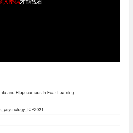
輸入密碼
才能觀看
dala and Hippocampus in Fear Learning
講
ss_psychology_ICP2021