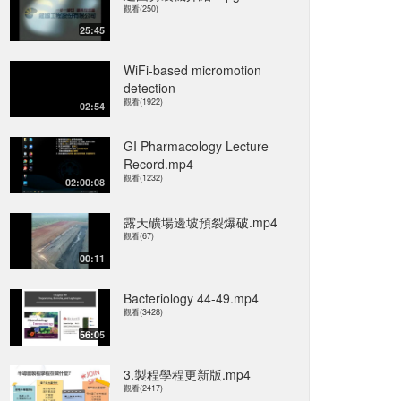
觀看(250)
25:45
WiFi-based micromotion
detection
觀看(1922)
02:54
GI Pharmacology Lecture
Record.mp4
觀看(1232)
02:00:08
露天礦場邊坡預裂爆破.mp4
觀看(67)
00:11
Bacteriology 44-49.mp4
觀看(3428)
56:05
3.製程學程更新版.mp4
觀看(2417)