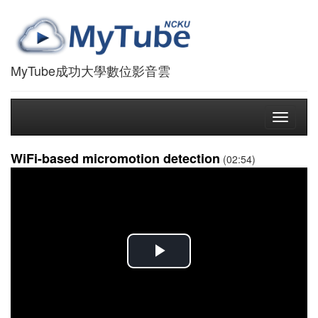
MyTube成功大學數位影音雲
Toggle
navigati
WiFi-based micromotion detection
(02:54)
播
放