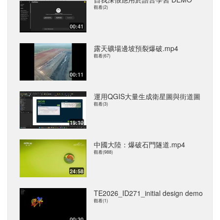
觀看(2)
00:41
露天礦場邊坡預裂爆破.mp4
觀看(67)
00:11
運用QGIS大量生成衛星圖與街道圖
觀看(3)
19:10
中國大陸：爆破石門隧道.mp4
觀看(988)
24:58
TE2026_ID271_initial design demo
觀看(1)
00:30