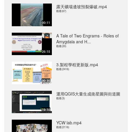
露天礦場邊坡預裂爆破.mp4
觀看(67)
00:11
A Tale of Two Engrams - Roles of
Amygdala and H...
觀看(20)
26:15
3.製程學程更新版.mp4
觀看(2416)
00:35
運用QGIS大量生成衛星圖與街道圖
觀看(3)
19:10
YCW lab.mp4
觀看(2116)