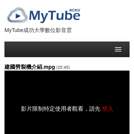
MyTube成功大學數位影音雲
Toggle
navigati
建國劈裂機介紹.mpg
(25:45)
影片限制特定使用者觀看，請先
登入