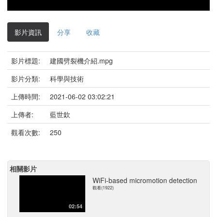
影片資訊
分享
收藏
影片標題:
建國劈裂機介紹.mpg
影片分類:
科學與技術
上傳時間:
2021-06-02 03:02:21
上傳者:
藍世欽
觀看次數:
250
相關影片
WiFi-based micromotion detection
觀看(1922)
02:54