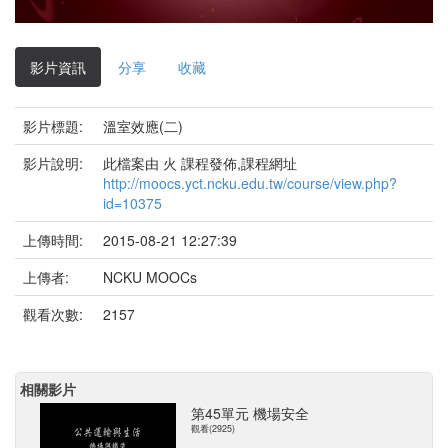
影
片
影片資訊
分享
收藏
影片標題:
溫室效應(二)
影片說明:
此檔案由 火 課程發佈,課程網址
http://moocs.yct.ncku.edu.tw/course/view.php?
id=10375
上傳時間:
2015-08-21 12:27:39
上傳者:
NCKU MOOCs
觀看次數:
2157
相關影片
第45單元 機場安全
觀看(2925)