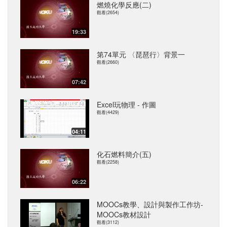
燃燒化學反應(二)
觀看(2654)
19:33
第74單元 〈琵琶行〉背景一
觀看(2660)
07:42
Excel玩物理 - 作圖
觀看(4429)
04:11
化石燃料簡介(五)
觀看(2258)
06:22
MOOCs教學、設計與製作工作坊-
MOOCs教材設計
觀看(3112)