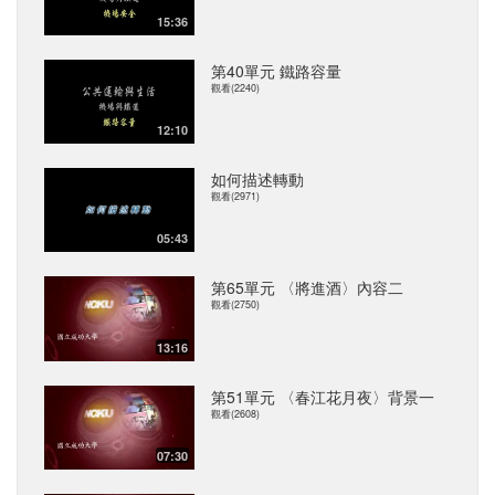
15:36
第40單元 鐵路容量
觀看(2240)
12:10
如何描述轉動
觀看(2971)
05:43
第65單元 〈將進酒〉內容二
觀看(2750)
13:16
第51單元 〈春江花月夜〉背景一
觀看(2608)
07:30