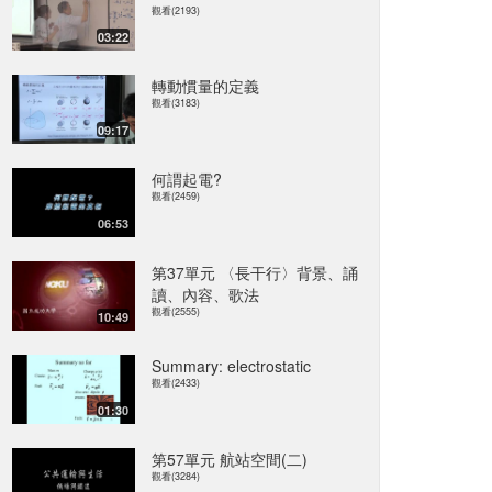
觀看(2193)
03:22
轉動慣量的定義
觀看(3183)
09:17
何謂起電?
觀看(2459)
06:53
第37單元 〈長干行〉背景、誦
讀、內容、歌法
觀看(2555)
10:49
Summary: electrostatic
觀看(2433)
01:30
第57單元 航站空間(二)
觀看(3284)