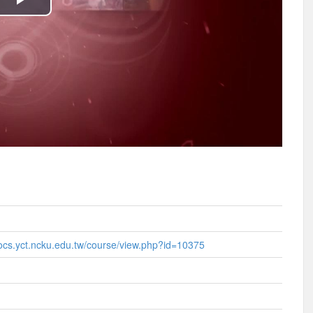
播
放
影
片
ocs.yct.ncku.edu.tw/course/view.php?id=10375