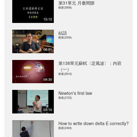
第31單元 月臺間隙
觀看(2906)
15:12
結語
觀看(2556)
08:01
第138單元蘇軾〈定風波〉：內容
（一）
觀看(2916)
09:30
Newton's first law
觀看(2723)
03:16
How to write down delta E correctly?
觀看(2494)