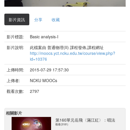
影
片
影片資訊
分享
收藏
影片標題:
Basic analysis-I
影片說明:
此檔案由 普通物理(II) 課程發佈,課程網址
http://moocs.yct.ncku.edu.tw/course/view.php?
id=10376
上傳時間:
2015-07-29 17:57:30
上傳者:
NCKU MOOCs
觀看次數:
2797
相關影片
第160單元岳飛〈滿江紅〉：唱法
觀看(3181)