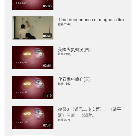
05:35
Time dependence of magnetic field
觀看(2349)
05:31
美國火災概況(四)
觀看(2106)
03:01
化石燃料簡介(三)
觀看(1852)
11:19
複習6 〈送元二使安西〉、〈清平
調〉三首、〈聞官...
觀看(2976)
07:44