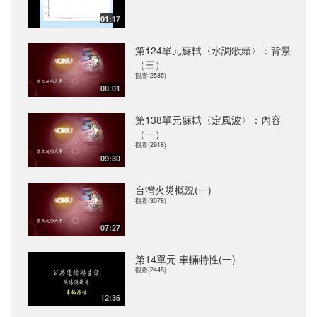
01:17
第124單元蘇軾〈水調歌頭〉：背景
（三）
觀看(2535)
08:01
第138單元蘇軾〈定風波〉：內容
（一）
觀看(2918)
09:30
台灣火災概況(一)
觀看(3078)
07:27
第14單元 車輛特性(一)
觀看(2445)
12:36