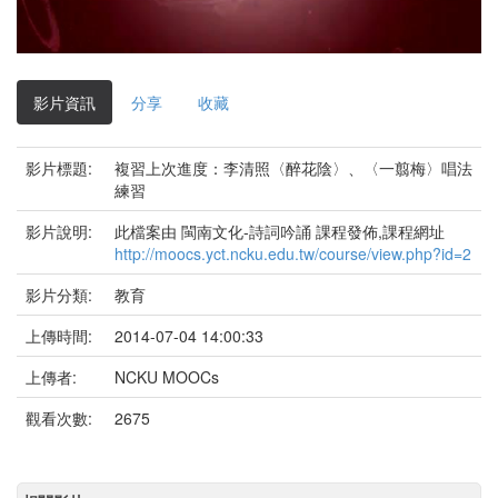
影
片
影片資訊
分享
收藏
影片標題:
複習上次進度：李清照〈醉花陰〉、〈一翦梅〉唱法
練習
影片說明:
此檔案由 閩南文化-詩詞吟誦 課程發佈,課程網址
http://moocs.yct.ncku.edu.tw/course/view.php?id=2
影片分類:
教育
上傳時間:
2014-07-04 14:00:33
上傳者:
NCKU MOOCs
觀看次數:
2675