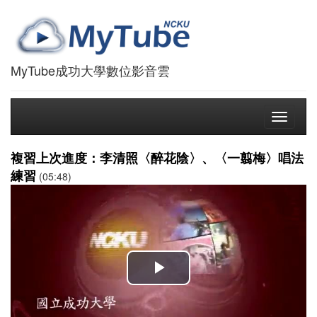
MyTube成功大學數位影音雲
Toggle
navigati
複習上次進度：李清照〈醉花陰〉、〈一翦梅〉唱法
練習
(05:48)
播
放