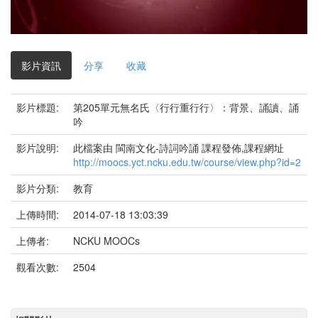
影
片
影片資訊
分享
收藏
影片標題:
第205單元無名氏〈行行重行行〉：背景、誦讀、誦
吟
影片說明:
此檔案由 閩南文化-詩詞吟誦 課程發佈,課程網址
http://moocs.yct.ncku.edu.tw/course/view.php?id=2
影片分類:
教育
上傳時間:
2014-07-18 13:03:39
上傳者:
NCKU MOOCs
觀看次數:
2504