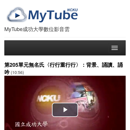
MyTube成功大學數位影音雲
Toggle
navigati
第205單元無名氏〈行行重行行〉：背景、誦讀、誦
吟
(10:56)
播
放