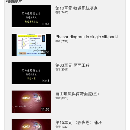
相關影片
第10單元 軌道系統演進
觀看(2480)
11:58
Phasor diagram in single slit-part-I
觀看(2194)
04:53
第63單元 界面工程
觀看(2707)
14:48
自由噴流與停滯面流(五)
觀看(3828)
11:56
第15單元 〈靜夜思〉誦吟
觀看(1720)