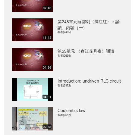
02:40
第248單元薩都剌〈滿江紅〉：誦
讀、內容（一）
觀看(2485)
11:44
第53單元 〈春江花月夜〉誦讀
觀看(2655)
04:36
Introduction: undriven RLC circuit
觀看(2372)
04:01
Coulomb's law
觀看(2557)
02:38