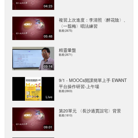
04:23
複習上次進度：李清照〈醉花陰〉、
〈一翦梅〉唱法練習
觀看(2675)
05:48
精靈暈盤
觀看(2671)
03:14
9/1 - MOOCs開課簡單上手 EWANT
平台操作研習-上午場
觀看(2803)
Live
第20單元 〈長沙過賈誼宅〉背景
觀看(1810)
09:01