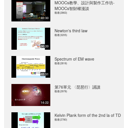
MOOCs教學、設計與製作工作坊-
MOOCs智財權漫談
觀看(2863)
40:30
Newton's third law
觀看(3205)
00:20
Spectrum of EM wave
觀看(2818)
02:31
第76單元 〈琵琶行〉誦讀
觀看(2978)
14:22
Kelvin Plank form of the 2nd la of TD
觀看(2780)