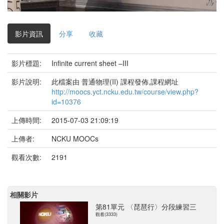
影
片
影片資訊
分享
收藏
影片標題:
Infinite current sheet –III
影片說明:
此檔案由 普通物理(II) 課程發佈,課程網址
http://moocs.yct.ncku.edu.tw/course/view.php?
id=10376
上傳時間:
2015-07-03 21:09:19
上傳者:
NCKU MOOCs
觀看次數:
2191
相關影片
第81單元 〈琵琶行〉分段練習三
觀看(3333)