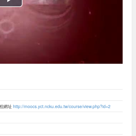
播
放
影
片
）
課程網址
http://moocs.yct.ncku.edu.tw/course/view.php?id=2