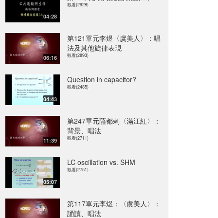
觀看(2928)
04:28
第121單元李煜〈虞美人〉：唱
法及其他旋律表現
觀看(2893)
06:16
Question in capacitor?
觀看(2485)
04:43
第247單元薩都剌〈滿江紅〉：
背景、唱法
觀看(2711)
11:39
LC oscillation vs. SHM
觀看(2751)
05:07
第117單元李煜：〈虞美人〉：
誦讀、唱法