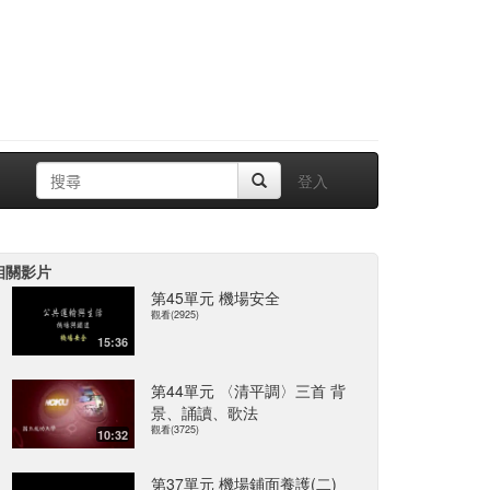
登入
相關影片
第45單元 機場安全
觀看(2925)
15:36
第44單元 〈清平調〉三首 背
景、誦讀、歌法
觀看(3725)
10:32
第37單元 機場鋪面養護(二)