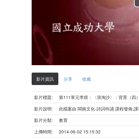
影片資訊
分享
收藏
影片標題:
第111單元李煜：〈浪淘沙〉：背景（四
影片說明:
此檔案由 閩南文化-詩詞吟誦 課程發佈,
影片分類:
教育
上傳時間:
2014-06-02 15:15:32