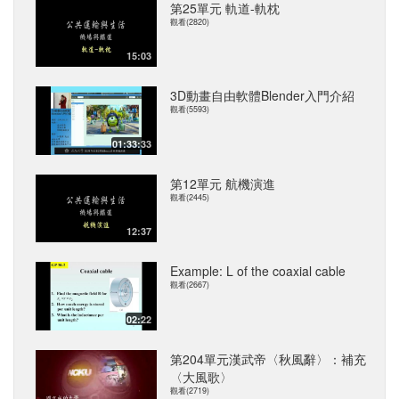
第25單元 軌道-軌枕
觀看(2820)
15:03
3D動畫自由軟體Blender入門介紹
觀看(5593)
01:33:33
第12單元 航機演進
觀看(2445)
12:37
Example: L of the coaxial cable
觀看(2667)
02:22
第204單元漢武帝〈秋風辭〉：補充
〈大風歌〉
觀看(2719)