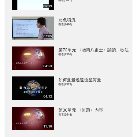
觀看(3027)
05:19
藍色噴流
觀看(2490)
07:05
第72單元 〈贈衛八處士〉誦讀、歌法
觀看(2316)
04:53
如何測量遙遠恆星質量
觀看(2913)
04:12
第30單元 〈無題〉內容
觀看(2544)
11:16