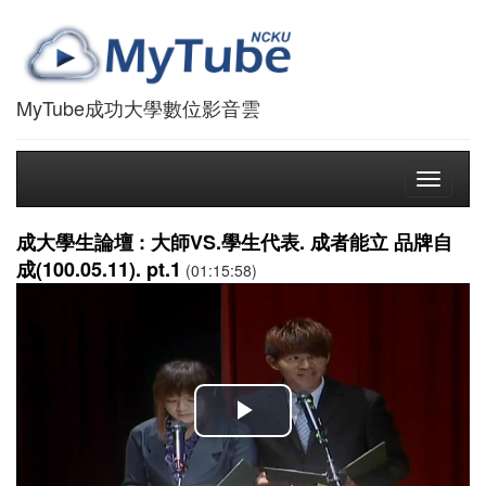
MyTube成功大學數位影音雲
Toggle
navigati
成大學生論壇 : 大師VS.學生代表. 成者能立 品牌自
成(100.05.11). pt.1
(01:15:58)
播
放