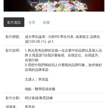
影
片
影片資訊
分享
收藏
影片標題:
成大學生論壇 : 大師VS.學生代表. 成者能立 品牌自
成(100.05.11). pt.1
影片說明:
1.再次思考品牌的定義—在企業中的品牌以及個人品
牌 2.我是誰?自我評量檢視、自我定位、自我提升、
自我行銷
3.理想中我們將給別人什麼樣的品牌印象，如何做好
自我的品牌承諾
主講人：李昌益
地點：醫學院成杏廳
影片分類:
研討會議/教育訓練
演講者:
李昌益