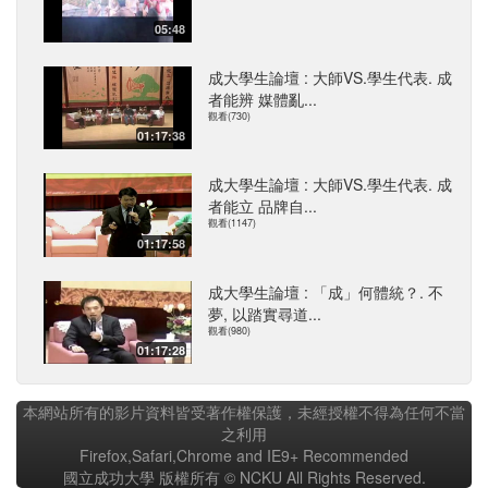
05:48
成大學生論壇 : 大師VS.學生代表. 成
者能辨 媒體亂...
觀看(730)
01:17:38
成大學生論壇 : 大師VS.學生代表. 成
者能立 品牌自...
觀看(1147)
01:17:58
成大學生論壇 : 「成」何體統？. 不
夢, 以踏實尋道...
觀看(980)
01:17:28
本網站所有的影片資料皆受著作權保護，未經授權不得為任何不當
之利用
Firefox,Safari,Chrome and IE9+ Recommended
國立成功大學 版權所有 © NCKU All Rights Reserved.