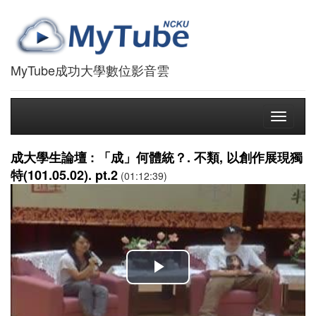
MyTube成功大學數位影音雲
Toggle
navigati
成大學生論壇 : 「成」何體統？. 不類, 以創作展現獨
特(101.05.02). pt.2
(01:12:39)
播
放