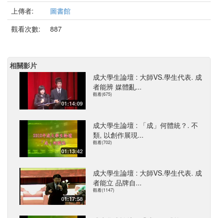
上傳者:
圖書館
觀看次數:
887
相關影片
成大學生論壇 : 大師VS.學生代表. 成
者能辨 媒體亂...
觀看(675)
01:14:09
成大學生論壇 : 「成」何體統？. 不
類, 以創作展現...
觀看(702)
01:13:42
成大學生論壇 : 大師VS.學生代表. 成
者能立 品牌自...
觀看(1147)
01:17:58