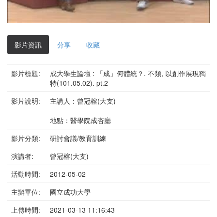
影
片
影片資訊
分享
收藏
影片標題:
成大學生論壇 : 「成」何體統？. 不類, 以創作展現獨
特(101.05.02). pt.2
影片說明:
主講人：曾冠榕(大支)
地點：醫學院成杏廳
影片分類:
研討會議/教育訓練
演講者:
曾冠榕(大支)
活動時間:
2012-05-02
主辦單位:
國立成功大學
上傳時間:
2021-03-13 11:16:43