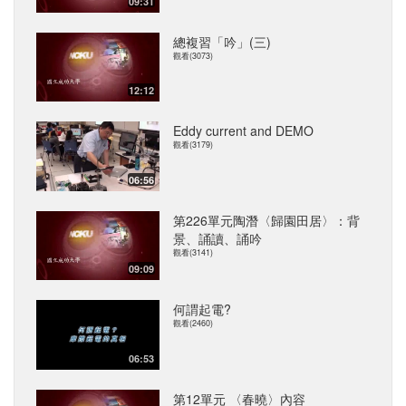
09:31
總複習「吟」(三)
觀看(3073)
12:12
Eddy current and DEMO
觀看(3179)
06:56
第226單元陶潛〈歸園田居〉：背
景、誦讀、誦吟
觀看(3141)
09:09
何謂起電?
觀看(2460)
06:53
第12單元 〈春曉〉內容