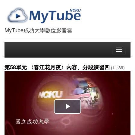
MyTube成功大學數位影音雲
Toggle
navigati
第58單元 〈春江花月夜〉內容、分段練習四
(11:39)
播
放