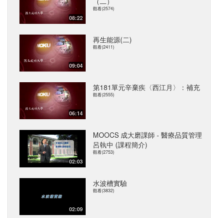
（二）
觀看(2574)
08:22
再生能源(二)
觀看(2411)
09:04
第181單元辛棄疾〈西江月〉：補充
觀看(2555)
06:14
MOOCS 成大磨課師 - 醫療品質管理
呂執中 (課程簡介)
觀看(2753)
02:03
水波槽實驗
觀看(3832)
02:09