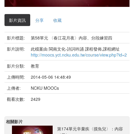
影
片
影片資訊
分享
收藏
影片標題:
第58單元 〈春江花月夜〉內容、分段練習四
影片說明:
此檔案由 閩南文化-詩詞吟誦 課程發佈,課程網址
http://moocs.yct.ncku.edu.tw/course/view.php?id=2
影片分類:
教育
上傳時間:
2014-05-06 14:48:49
上傳者:
NCKU MOOCs
觀看次數:
2429
相關影片
第174單元辛棄疾〈摸魚兒〉：內容