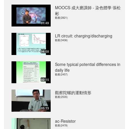
MOOCS 成大磨課師 - 染色體學 張松
彬
觀看(2821)
01:49
LR circuit: charging/discharging
觀看(3436)
04:58
Some typical potential differences in
daily life
觀看(2457)
02:15
觀察陀螺的運動情形
觀看(2535)
05:13
ac-Resistor
觀看(2478)