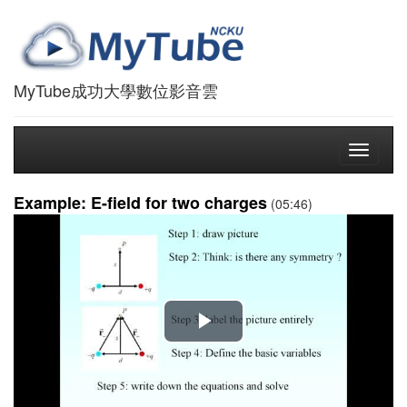
MyTube成功大學數位影音雲
Toggle
navigati
Example: E-field for two charges
(05:46)
播
放