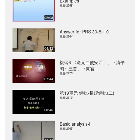
Examples
觀看(2998)
02:08
Answer for PRS 30-8~10
觀看(2364)
04:12
複習6 〈送元二使安西〉、〈清平
調〉三首、〈聞官...
觀看(2975)
07:44
第19單元 鋼軌-長焊鋼軌(二)
觀看(2519)
08:46
Basic analysis-I
觀看(2795)