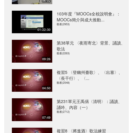
06:02
103年度『MOOCs全校說明會』：
MOOCs簡介與成大推動...
觀看(2953)
01:22:30
第38單元 〈夜雨寄北〉背景、誦讀、
歌法
觀看(2263)
09:26
複習5 〈登幽州臺歌〉、〈出塞〉、
〈長干行〉、〈...
觀看(2548)
04:50
第231單元王禹偁〈清明〉：誦讀、
誦吟、內容（一）
觀看(2712)
07:49
複習8 〈將進酒〉歌法練習