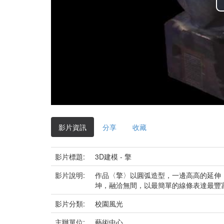
影片資訊
分享
收藏
影片標題:
3D建模 - 擎
影片說明:
作品〈擎〉以圓弧造型，一邊高高的延伸
坤，融洽無間，以最簡單的線條表達最豐
影片分類:
校園風光
主辦單位:
藝術中心