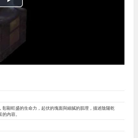
播
放
影
片
，彰顯旺盛的生命力，起伏的塊面與細膩的肌理，描述陰陽乾
富的內容。