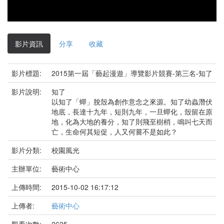
影
片
影片資訊
分享
收藏
影片標題:
2015第一屆「藝起漫遊」導覽影片競賽-第三名-知了
影片說明:
知了
以知了「蟬」脫殼為創作意念之來源。知了幼蟲潛伏
地底，長達十九年，短則九年，一旦蟬化，殼留在原
地，化為大地的養分，知了則飛至樹梢，鳴叫七天而
亡，生命何其短促，人又何嘗不是如此？
影片分類:
校園風光
主辦單位:
藝術中心
上傳時間:
2015-10-02 16:17:12
上傳者:
藝術中心