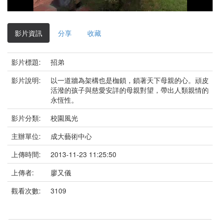
影
片
影片資訊
分享
收藏
影片標題:
招弟
影片說明:
以一道牆為架構也是枷鎖，鎖著天下母親的心。頑皮
活潑的孩子與慈愛安詳的母親對望，帶出人類親情的
永恆性。
影片分類:
校園風光
主辦單位:
成大藝術中心
上傳時間:
2013-11-23 11:25:50
上傳者:
廖又儀
觀看次數:
3109