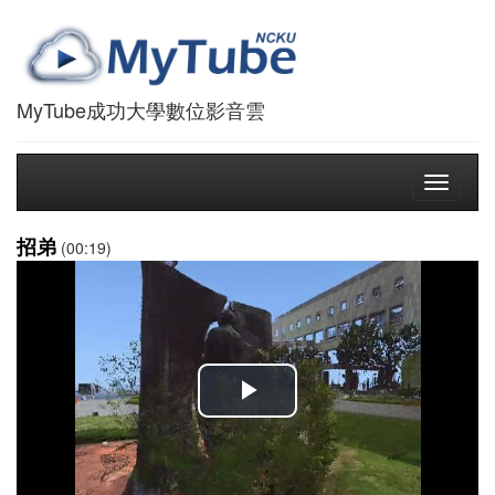
MyTube成功大學數位影音雲
Toggle
navigati
招弟
(00:19)
播
放