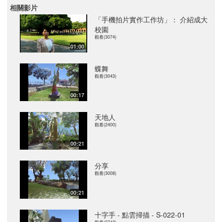
相關影片
「手機拍片實作工作坊」： 介紹成大
校園
觀看(3074)
01:00
蝶舞
觀看(3043)
00:17
天地人
觀看(2400)
00:21
分享
觀看(3008)
00:21
十字手 - 點雲掃描 - S-022-01