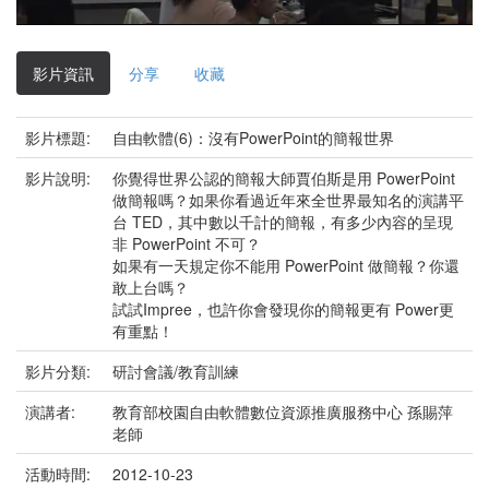
影
片
影片資訊
分享
收藏
影片標題:
自由軟體(6)：沒有PowerPoint的簡報世界
影片說明:
你覺得世界公認的簡報大師賈伯斯是用 PowerPoint
做簡報嗎？如果你看過近年來全世界最知名的演講平
台 TED，其中數以千計的簡報，有多少內容的呈現
非 PowerPoint 不可？
如果有一天規定你不能用 PowerPoint 做簡報？你還
敢上台嗎？
試試Impree，也許你會發現你的簡報更有 Power更
有重點！
影片分類:
研討會議/教育訓練
演講者:
教育部校園自由軟體數位資源推廣服務中心 孫賜萍
老師
活動時間:
2012-10-23