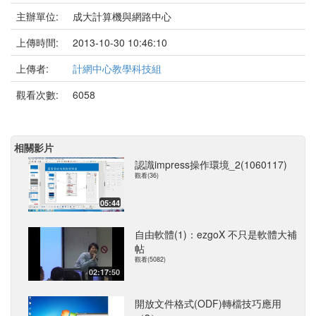
主辦單位:
成大計算機與網路中心
上傳時間:
2013-10-30 10:46:10
上傳者:
計網中心教學科技組
觀看次數:
6058
相關影片
認識impress操作環境_2(1060117)
觀看(36)
05:44
自由軟體(1)：ezgoX 不只是軟體大補
帖
觀看(5082)
02:17:50
開放文件格式(ODF)轉檔技巧應用