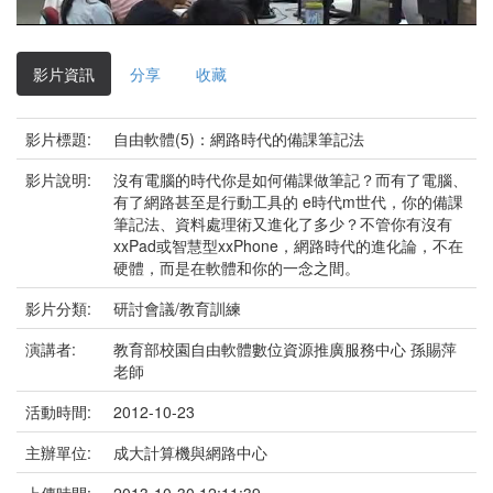
影
片
影片資訊
分享
收藏
影片標題:
自由軟體(5)：網路時代的備課筆記法
影片說明:
沒有電腦的時代你是如何備課做筆記？而有了電腦、
有了網路甚至是行動工具的 e時代m世代，你的備課
筆記法、資料處理術又進化了多少？不管你有沒有
xxPad或智慧型xxPhone，網路時代的進化論，不在
硬體，而是在軟體和你的一念之間。
影片分類:
研討會議/教育訓練
演講者:
教育部校園自由軟體數位資源推廣服務中心 孫賜萍
老師
活動時間:
2012-10-23
主辦單位:
成大計算機與網路中心