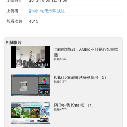
上傳時間:
2013-10-30 12:11:39
上傳者:
計網中心教學科技組
觀看次數:
4315
相關影片
自由軟體(2)：XMind不只是心智圖軟
體
觀看(5176)
01:18:33
Krita影像編輯與海報應用（5）
觀看(3137)
01:57
阿你好我 Krita 啦!（1）
觀看(4707)
02:57