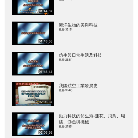
01:44:37
海洋生物的美與科技
觀看(3219)
01:43:55
仿生與日常生活及科技
觀看(2831)
01:46:44
我國航空工業發展史
觀看(3642)
02:06:37
動力科技的仿生秀-蓮花、飛鳥、蝴
蝶、游魚與機械
觀看(2789)
02:05:36