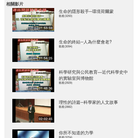
相關影片
生命的隱形殺手─環境荷爾蒙
觀看(3293)
01:53:59
生命的終結─人為什麼會老?
觀看(3094)
01:54:25
科學研究與公民教育—近代科學史中
的實驗室與博物館
觀看(2929)
01:48:36
理性的詩篇─科學家的人文故事
觀看(2882)
02:02:45
你所不知道的力學
觀看(3254)