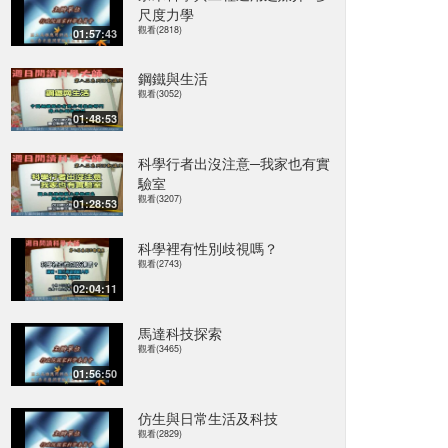
尺度力學
觀看(2818)
01:57:43
鋼鐵與生活
觀看(3052)
01:48:53
科學行者出沒注意─我家也有實
驗室
觀看(3207)
01:28:53
科學裡有性別歧視嗎？
觀看(2743)
02:04:11
馬達科技探索
觀看(3465)
01:56:50
仿生與日常生活及科技
觀看(2829)