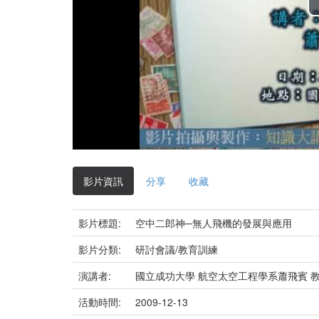
影片資訊
分享
收藏
影片標題:
空中二郎神─無人飛機的發展與應用
影片分類:
研討會議/教育訓練
演講者:
國立成功大學 航空太空工程學系蕭飛賓 
活動時間:
2009-12-13