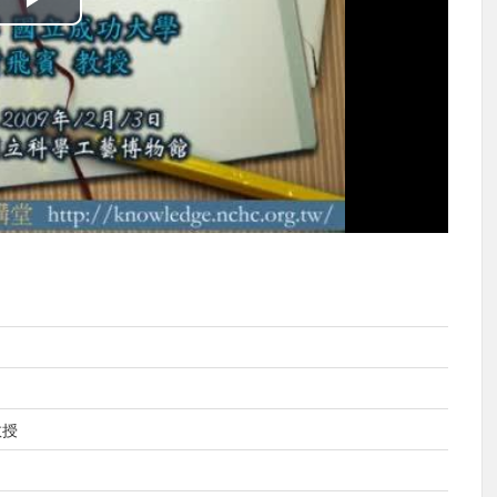
播
放
影
片
教授