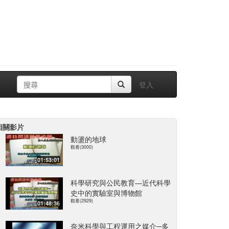
登入
相關影片
動盪的地球
觀看(3000)
01:53:01
科學研究與公民教育—近代科學
史中的實驗室與博物館
觀看(2929)
01:48:36
奈米科學與工程運用之媒介─多