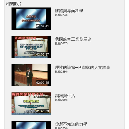
相關影片
膠體與界面科學
觀看(3773)
01:52:41
我國航空工業發展史
觀看(3637)
02:06:37
理性的詩篇─科學家的人文故事
觀看(2880)
02:02:45
鋼鐵與生活
觀看(3050)
01:48:53
你所不知道的力學
觀看(3250)