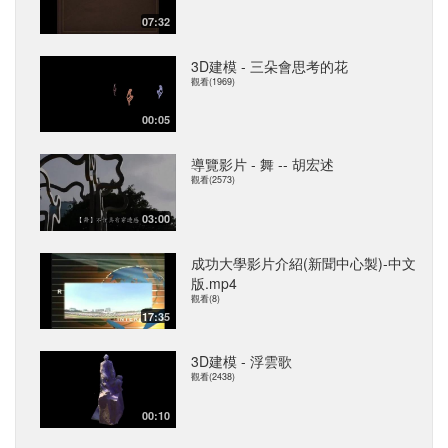
07:32
3D建模 - 三朵會思考的花
觀看(1969)
00:05
導覽影片 - 舞 -- 胡宏述
觀看(2573)
03:00
成功大學影片介紹(新聞中心製)-中文
版.mp4
觀看(8)
17:35
3D建模 - 浮雲歌
觀看(2438)
00:10