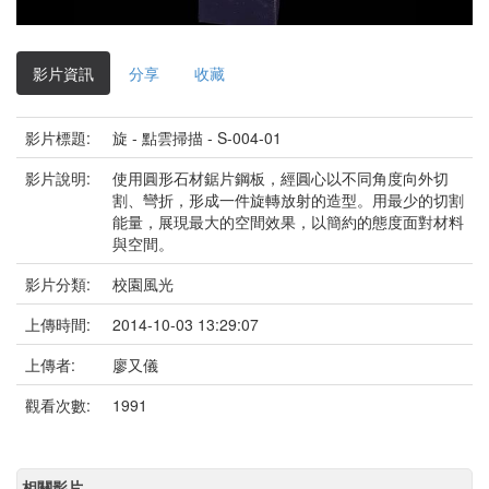
影
片
影片資訊
分享
收藏
影片標題:
旋 - 點雲掃描 - S-004-01
影片說明:
使用圓形石材鋸片鋼板，經圓心以不同角度向外切
割、彎折，形成一件旋轉放射的造型。用最少的切割
能量，展現最大的空間效果，以簡約的態度面對材料
與空間。
影片分類:
校園風光
上傳時間:
2014-10-03 13:29:07
上傳者:
廖又儀
觀看次數:
1991
相關影片