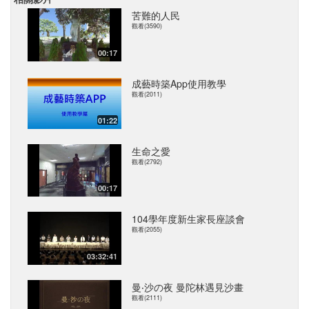
苦難的人民
觀看(3590)
00:17
成藝時築App使用教學
觀看(2011)
01:22
生命之愛
觀看(2792)
00:17
104學年度新生家長座談會
觀看(2055)
03:32:41
曼‧沙の夜 曼陀林遇見沙畫
觀看(2111)