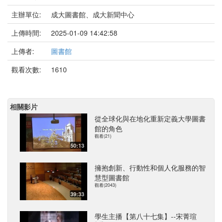
主辦單位:
成大圖書館、成大新聞中心
上傳時間:
2025-01-09 14:42:58
上傳者:
圖書館
觀看次數:
1610
相關影片
從全球化與在地化重新定義大學圖書
館的角色
觀看(21)
50:13
擁抱創新、行動性和個人化服務的智
慧型圖書館
觀看(2043)
39:33
學生主播【第八十七集】--宋菁瑄