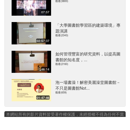
觀看(3800)
07:57
「大學圖書館學習區的建築環境」專
題演講
觀看(2343)
02:57:37
如何管理豐富的研究資料，以提高圖
書館的知名度，...
觀看(2160)
46:14
泡一場書澡！解密美麗澡堂圖書館－
不只是圖書館Not...
觀看(659)
01:47:46
本網站所有的影片資料皆受著作權保護，未經授權不得為任何不當
之利用
Firefox,Safari,Chrome and IE9+ Recommended