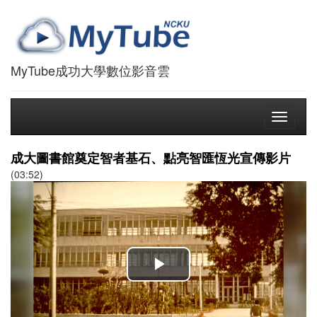
MyTube成功大學數位影音雲
Toggle
navigati
成大圖書館奠定智者基石、點亮智匯恆光宣傳影片
(03:52)
播
放