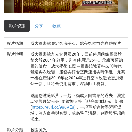
影
片
影片資訊
分享
收藏
影片標題:
成大圖書館奠定智者基石、點亮智匯恆光宣傳影片
影片說明:
成大圖書館創立於民國20年，目前使用的總圖書館
館舍於2001年啟用，迄今使用近25年。承繼著舊總
圖的使命，成大學術地標~~圖書館隨著科技與時代
變遷再次蛻變，服務與館舍空間運用與時俱進，尤其
一樓在歷經2019年及2024年進行空間改造後更加煥
然一新，且符合使用需求，深獲師生喜愛。
邀請您透過影片，一起回顧成大圖書館的過去、瀏覽
現況與展望未來!!更歡迎支持「點亮智匯恆光」計畫
(
https://reurl.cc/960VE8)
，一起重塑這片學習新場
域，注入良善與智慧，成為學子溫馨、創意與夢想的
沃土。
影片分類:
校園風光