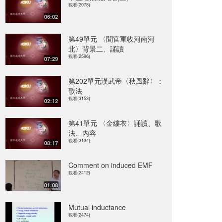
觀看(2078)
06:02
第49單元 〈聞官軍收河南河
北〉背景二、誦讀
觀看(2596)
07:29
第202單元漢武帝〈秋風辭〉：
歌法
觀看(3153)
02:12
第41單元 〈金縷衣〉誦讀、歌
法、內容
觀看(3134)
08:17
Comment on induced EMF
觀看(2412)
01:08
Mutual inductance
觀看(2474)