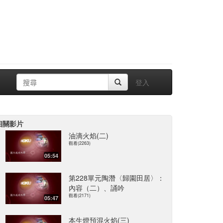
登入
相關影片
油滴火焰(二)
觀看(2263)
05:54
第228單元陶潛〈歸園田居〉：
內容（二）、誦吟
觀看(2171)
05:47
本生燈預混火焰(三)