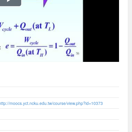
播
放
影
片
http://moocs.yct.ncku.edu.tw/course/view.php?id=10373