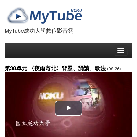
MyTube成功大學數位影音雲
Toggle
navigati
第38單元 〈夜雨寄北〉背景、誦讀、歌法
(09:26)
播
放