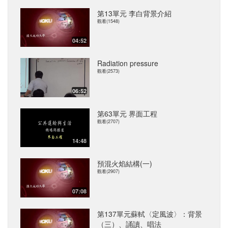
第13單元 李白背景介紹
觀看(1548)
04:52
Radiation pressure
觀看(2573)
06:52
第63單元 界面工程
觀看(2707)
14:48
預混火焰結構(一)
觀看(2907)
07:08
第137單元蘇軾〈定風波〉：背景
（三）、誦讀、唱法