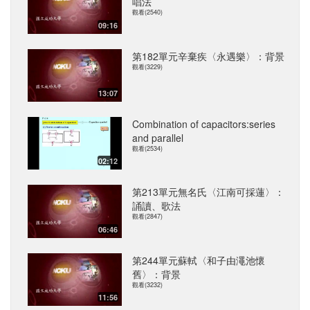
唱法
觀看(2540)
09:16
第182單元辛棄疾〈永遇樂〉：背景
觀看(3229)
13:07
Combination of capacitors:series
and parallel
觀看(2534)
02:12
第213單元無名氏〈江南可採蓮〉：
誦讀、歌法
觀看(2847)
06:46
第244單元蘇軾〈和子由澠池懷
舊〉：背景
觀看(3232)
11:56