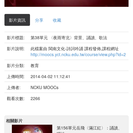
影
片
影片資訊
分享
收藏
影片標題:
第38單元 〈夜雨寄北〉背景、誦讀、歌法
影片說明:
此檔案由 閩南文化-詩詞吟誦 課程發佈,課程網址
http://moocs.yct.ncku.edu.tw/course/view.php?id=2
影片分類:
教育
上傳時間:
2014-04-02 11:12:41
上傳者:
NCKU MOOCs
觀看次數:
2266
相關影片
第156單元岳飛〈滿江紅〉：誦讀、