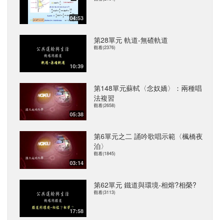
04:53
第28單元 軌道-無碴軌道
觀看(2376)
10:39
第148單元蘇軾〈念奴嬌〉：兩種唱
法複習
觀看(2658)
05:38
第6單元之二 誦吟歌唱示範〈楓橋夜
泊〉
觀看(1845)
03:14
第62單元 鐵道與環境-相熔?相榮?
觀看(3113)
17:58