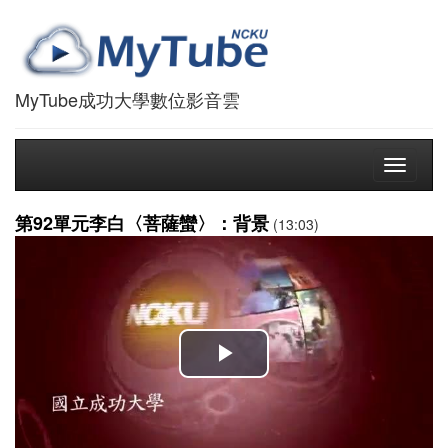
MyTube成功大學數位影音雲
Toggle
navigati
第92單元李白〈菩薩蠻〉：背景
(13:03)
播
放