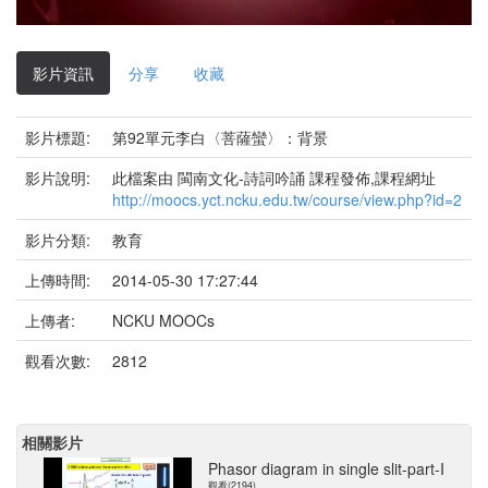
影
片
影片資訊
分享
收藏
影片標題:
第92單元李白〈菩薩蠻〉：背景
影片說明:
此檔案由 閩南文化-詩詞吟誦 課程發佈,課程網址
http://moocs.yct.ncku.edu.tw/course/view.php?id=2
影片分類:
教育
上傳時間:
2014-05-30 17:27:44
上傳者:
NCKU MOOCs
觀看次數:
2812
相關影片
Phasor diagram in single slit-part-I
觀看(2194)