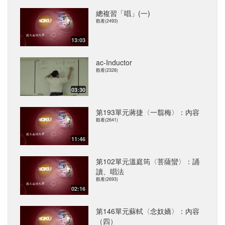
總複習「唱」(一)
觀看(2493)
13:03
ac-Inductor
觀看(2328)
03:30
第193單元蔣捷〈一翦梅〉：內容
觀看(2641)
11:46
第102單元溫庭筠〈菩薩蠻〉：誦
讀、唱法
觀看(2693)
02:16
第146單元蘇軾〈念奴嬌〉：內容
（四）