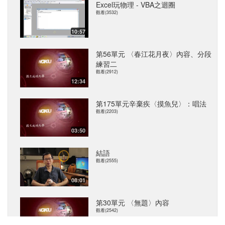
Excel玩物理 - VBA之迴圈
觀看(3532)
10:57
第56單元 〈春江花月夜〉內容、分段
練習二
觀看(2912)
12:34
第175單元辛棄疾〈摸魚兒〉：唱法
觀看(2203)
03:50
結語
觀看(2555)
08:01
第30單元 〈無題〉內容
觀看(2542)