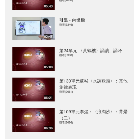
觀看(1608)
05:43
引擎 - 內燃機
觀看(3349)
02:45
第24單元 〈黃鶴樓〉誦讀、誦吟
觀看(3388)
05:08
第130單元蘇軾〈水調歌頭〉：其他
旋律表現
觀看(2661)
06:21
第109單元李煜：〈浪淘沙〉：背景
（二）
觀看(2696)
06:36