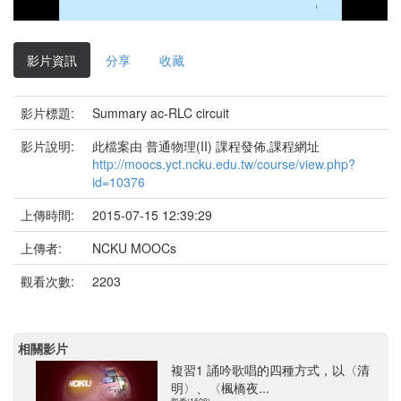
影
片
影片資訊
分享
收藏
影片標題:
Summary ac-RLC circuit
影片說明:
此檔案由 普通物理(II) 課程發佈,課程網址
http://moocs.yct.ncku.edu.tw/course/view.php?
id=10376
上傳時間:
2015-07-15 12:39:29
上傳者:
NCKU MOOCs
觀看次數:
2203
相關影片
複習1 誦吟歌唱的四種方式，以〈清
明〉、〈楓橋夜...