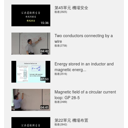
第45單元 機場安全
觀看(2925)
15:36
Two conductors connecting by a
wire
觀看(2758)
04:42
Energy stored in an inductor and
magnetic energ...
觀看(2516)
07:50
Magnetic field of a circular current
loop: GP 28-5
觀看(2489)
04:41
第22單元 機場布置
觀看(2842)