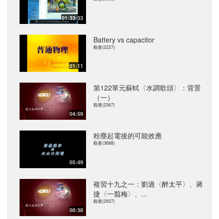
01:33:33
Battery vs capacitor
觀看(2227)
01:11
第122單元蘇軾〈水調歌頭〉：背景
（一）
觀看(2367)
04:59
粉塵起電後的可能效應
觀看(3688)
05:49
複習十九之一：劉過〈醉太平〉、蔣
捷〈一翦梅〉、...
觀看(2937)
08:38