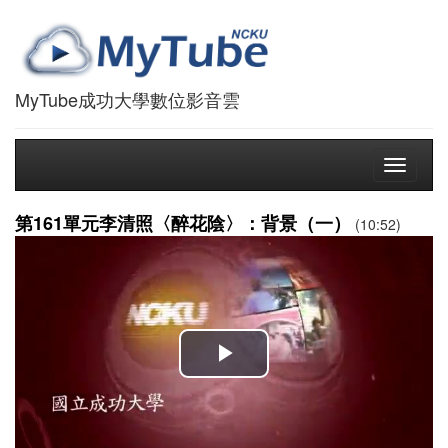
MyTube成功大學數位影音雲
Toggle
navigati
第161單元李清照〈醉花陰〉：背景（一）
(10:52)
播
放