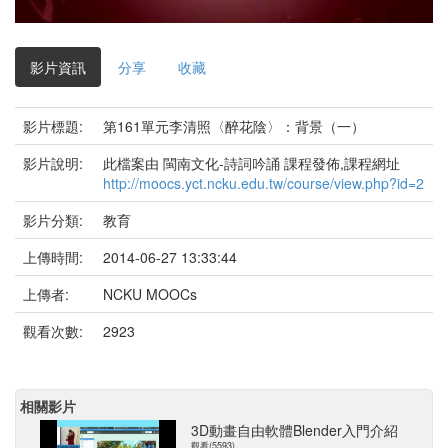
影
片
影片資訊
分享
收藏
影片標題:
第161單元李清照〈醉花陰〉：背景（一）
影片說明:
此檔案由 閩南文化-詩詞吟誦 課程發佈,課程網址
http://moocs.yct.ncku.edu.tw/course/view.php?id=2
影片分類:
教育
上傳時間:
2014-06-27 13:33:44
上傳者:
NCKU MOOCs
觀看次數:
2923
相關影片
3D動畫自由軟體Blender入門介紹
觀看(5593)