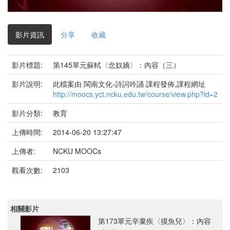
影
片
影片資訊
分享
收藏
影片標題:
第145單元蘇軾〈念奴嬌〉：內容（三）
影片說明:
此檔案由 閩南文化-詩詞吟誦 課程發佈,課程網址
http://moocs.yct.ncku.edu.tw/course/view.php?id=2
影片分類:
教育
上傳時間:
2014-06-20 13:27:47
上傳者:
NCKU MOOCs
觀看次數:
2103
相關影片
第173單元辛棄疾〈摸魚兒〉：內容