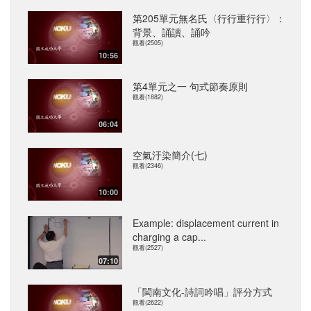
第205單元無名氏〈行行重行行〉：
背景、誦讀、誦吟
觀看(2505)
10:56
第4單元之一 句式節奏原則
觀看(1882)
06:04
空氣汙染簡介(七)
觀看(2346)
10:00
Example: displacement current in
charging a cap...
觀看(2527)
07:10
「閩南文化-詩詞吟唱」評分方式
觀看(2622)