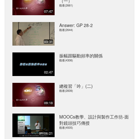
（一）
觀看(2661)
07:47
Answer: GP 28-2
觀看(2644)
03:31
振幅跟驅動頻率的關係
觀看(4306)
02:47
總複習「吟」(二)
觀看(2839)
09:18
MOOCs教學、設計與製作工作坊-面
對鏡頭技巧傳授
觀看(4505)
01:06:21