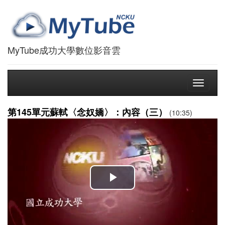
MyTube成功大學數位影音雲
Toggle
navigati
第145單元蘇軾〈念奴嬌〉：內容（三）
(10:35)
播
放