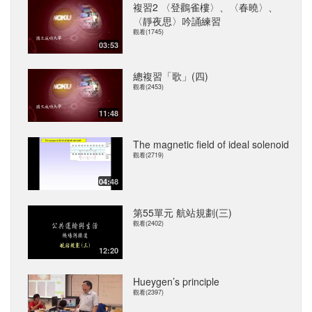
複習2 〈登鸛雀樓〉、〈春曉〉、
〈靜夜思〉吟誦練習
觀看(1745)
03:53
總複習「歌」(四)
觀看(2453)
11:48
The magnetic field of ideal solenoid
觀看(2719)
04:48
第55單元 航站規劃(三)
觀看(2402)
12:20
Hueygen’s principle
觀看(2397)