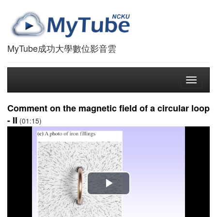
MyTube成功大學數位影音雲
Toggle
navigati
Comment on the magnetic field of a circular loop
- II
(01:15)
播
放