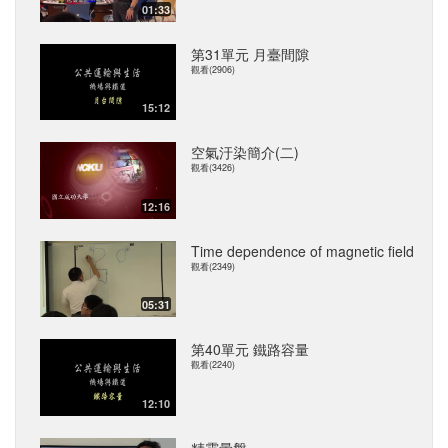
01:33
第31單元 月臺間隙
觀看(2906)
15:12
空氣汙染簡介(二)
觀看(3426)
12:16
Time dependence of magnetic field
觀看(2349)
05:31
第40單元 鐵路容量
觀看(2240)
12:10
精靈暈盤