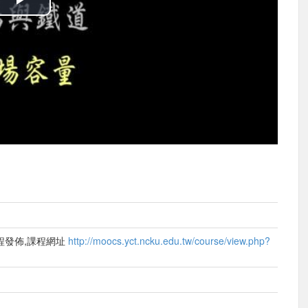
播
放
影
片
程發佈,課程網址
http://moocs.yct.ncku.edu.tw/course/view.php?