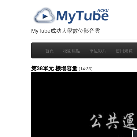
MyTube成功大學數位影音雲
首頁
校園焦點
單位影片
使用規範
第38單元 機場容量
(14:36)