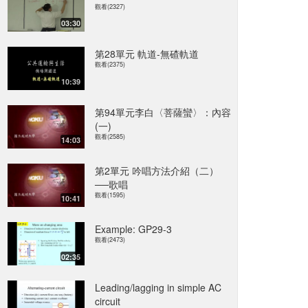
觀看(2327)
03:30
第28單元 軌道-無碴軌道
觀看(2375)
10:39
第94單元李白〈菩薩蠻〉：內容
(一)
觀看(2585)
14:03
第2單元 吟唱方法介紹（二）
──歌唱
觀看(1595)
10:41
Example: GP29-3
觀看(2473)
02:35
Leading/lagging in simple AC
circuit