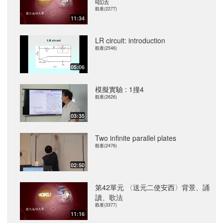
唱法
觀看(2277)
11:34
LR circuit: introduction
觀看(2546)
05:06
模擬實驗 : 1撞4
觀看(2626)
03:35
Two infinite parallel plates
觀看(2476)
02:50
第42單元 〈送元二使安西〉背景、誦
讀、歌法
觀看(3377)
11:16