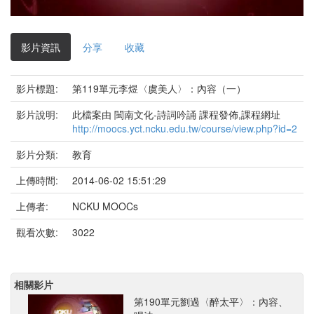
影
片
影片資訊
分享
收藏
影片標題:
第119單元李煜〈虞美人〉：內容（一）
影片說明:
此檔案由 閩南文化-詩詞吟誦 課程發佈,課程網址
http://moocs.yct.ncku.edu.tw/course/view.php?id=2
影片分類:
教育
上傳時間:
2014-06-02 15:51:29
上傳者:
NCKU MOOCs
觀看次數:
3022
相關影片
第190單元劉過〈醉太平〉：內容、