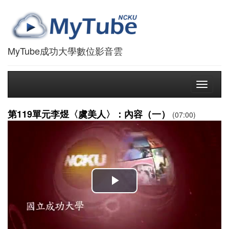
MyTube成功大學數位影音雲
Toggle
navigati
第119單元李煜〈虞美人〉：內容（一）
(07:00)
播
放