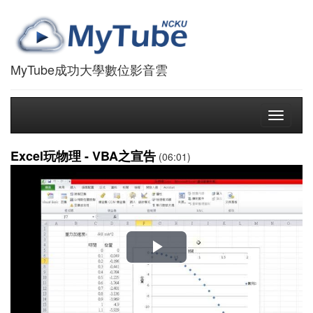
MyTube成功大學數位影音雲
Toggle
navigati
Excel玩物理 - VBA之宣告
(06:01)
播
放