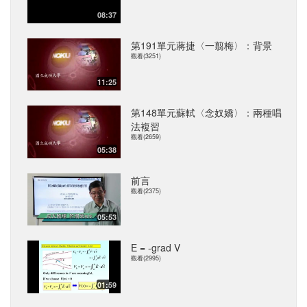
08:37
第191單元蔣捷〈一翦梅〉：背景
觀看(3251)
11:25
第148單元蘇軾〈念奴嬌〉：兩種唱
法複習
觀看(2659)
05:38
前言
觀看(2375)
05:53
E = -grad V
觀看(2995)
01:59