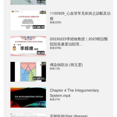
02:24
1100929_心血管常見疾病之診斷及治
療
觀看(2226)
01:08:10
20230223李經維教授｜2023附設醫
院院長遴選治院理...
觀看(6786)
49:54
傳染病防治 (簡玉雯)
觀看(129)
01:47:54
Chapter 4 The Integumentary
System.mp4
觀看(276)
37:23
毛髮疾病(Hair disease)