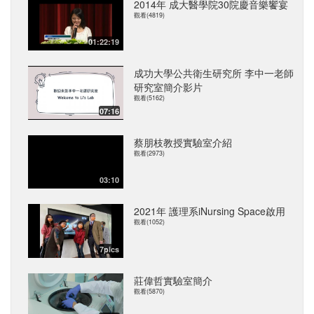
2014年 成大醫學院30院慶音樂饗宴
觀看(4819)
01:22:19
成功大學公共衛生研究所 李中一老師
研究室簡介影片
觀看(5162)
07:16
蔡朋枝教授實驗室介紹
觀看(2973)
03:10
2021年 護理系iNursing Space啟用
觀看(1052)
7pics
莊偉哲實驗室簡介
觀看(5870)