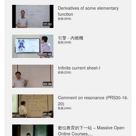
Derivatives of some elementary
function
觀看(2646)
17:30
引擎 - 內燃機
觀看(3349)
02:45
Infinite current sheet-I
觀看(2330)
03:38
Comment on resonance (PRS30-16-
20)
觀看(2484)
01:38
數位教育的下一站 – Massive Open
Online Courses,...