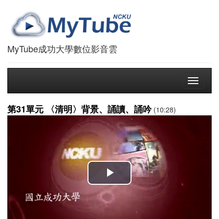
MyTube成功大學數位影音雲
Toggle
navigati
第31單元 〈清明〉背景、誦讀、誦吟
(10:28)
播
放