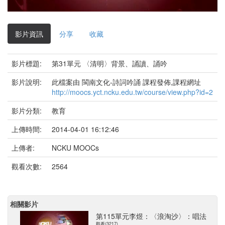
影
片
影片資訊
分享
收藏
影片標題:
第31單元 〈清明〉背景、誦讀、誦吟
影片說明:
此檔案由 閩南文化-詩詞吟誦 課程發佈,課程網址
http://moocs.yct.ncku.edu.tw/course/view.php?id=2
影片分類:
教育
上傳時間:
2014-04-01 16:12:46
上傳者:
NCKU MOOCs
觀看次數:
2564
相關影片
第115單元李煜：〈浪淘沙〉：唱法
觀看(3217)