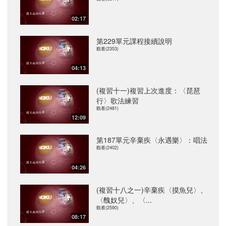
02:17
第229單元課程接續說明
觀看(2353)
04:13
(複習十一)複習上次進度：〈琵琶
行〉歌法練習
觀看(2481)
12:09
第187單元辛棄疾〈永遇樂〉：唱法
觀看(2402)
04:26
(複習十八之一)辛棄疾〈摸魚兒〉、
〈醜奴兒〉、〈...
觀看(2590)
08:17