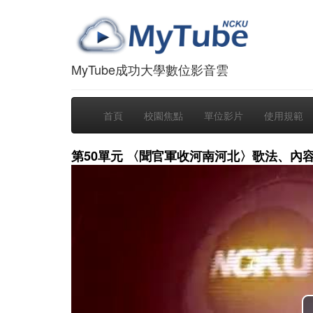
MyTube成功大學數位影音雲
首頁
校園焦點
單位影片
使用規範
第50單元 〈聞官軍收河南河北〉歌法、內