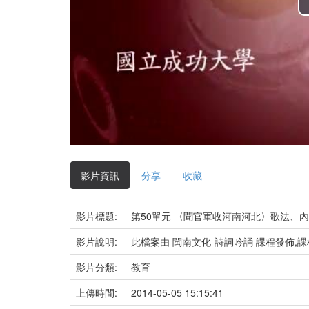
影片資訊
分享
收藏
影片標題:
第50單元 〈聞官軍收河南河北〉歌法、
影片說明:
此檔案由 閩南文化-詩詞吟誦 課程發佈,
影片分類:
教育
上傳時間:
2014-05-05 15:15:41