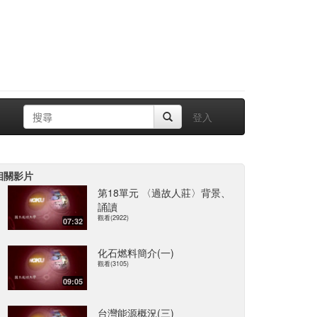
登入
相關影片
第18單元 〈過故人莊〉背景、
誦讀
觀看(2922)
07:32
化石燃料簡介(一)
觀看(3105)
09:05
台灣能源概況(三)