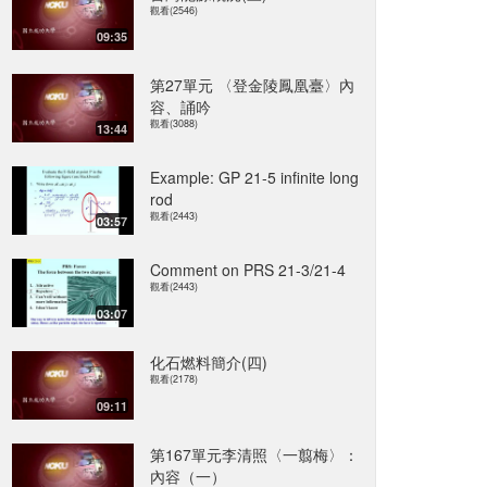
觀看(2546)
09:35
第27單元 〈登金陵鳳凰臺〉內
容、誦吟
觀看(3088)
13:44
Example: GP 21-5 infinite long
rod
觀看(2443)
03:57
Comment on PRS 21-3/21-4
觀看(2443)
03:07
化石燃料簡介(四)
觀看(2178)
09:11
第167單元李清照〈一翦梅〉：
內容（一）