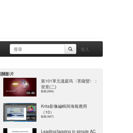
登入
相關影片
第101單元溫庭筠〈菩薩蠻〉：
背景(二)
觀看(2895)
05:46
Krita影像編輯與海報應用
（10）
觀看(3807)
01:13
Leading/lagging in simple AC