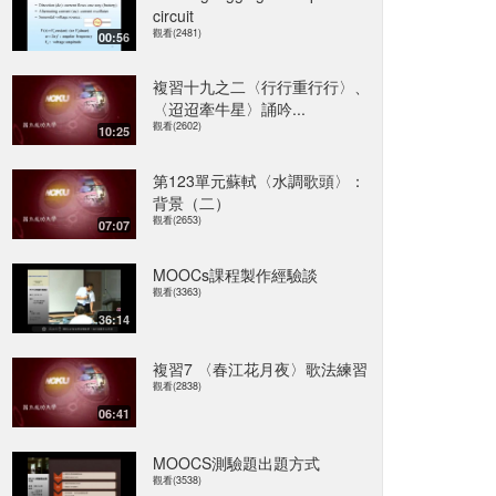
circuit
觀看(2481)
00:56
複習十九之二〈行行重行行〉、
〈迢迢牽牛星〉誦吟...
觀看(2602)
10:25
第123單元蘇軾〈水調歌頭〉：
背景（二）
觀看(2653)
07:07
MOOCs課程製作經驗談
觀看(3363)
36:14
複習7 〈春江花月夜〉歌法練習
觀看(2838)
06:41
MOOCS測驗題出題方式
觀看(3538)