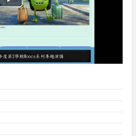
播
放
影
片