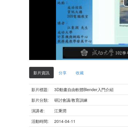
影片資訊
分享
收藏
影片標題:
3D動畫自由軟體Blender入門介紹
影片分類:
研討會議/教育訓練
演講者:
江秉潤
活動時間:
2014-04-11