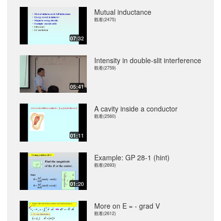
Mutual inductance
觀看(2475)
07:32
Intensity in double-slit interference
觀看(2759)
05:41
A cavity inside a conductor
觀看(2560)
01:11
Example: GP 28-1 (hint)
觀看(2693)
01:20
More on E = - grad V
觀看(2612)