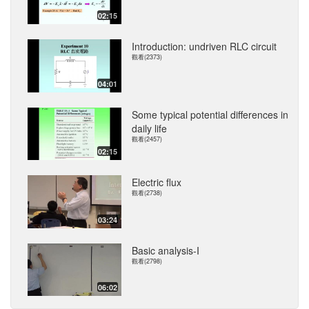
02:15
Introduction: undriven RLC circuit
觀看(2373)
04:01
Some typical potential differences in
daily life
觀看(2457)
02:15
Electric flux
觀看(2738)
03:24
Basic analysis-I
觀看(2798)
06:02