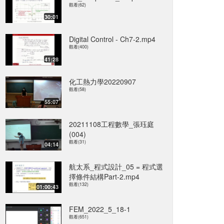
觀看(62)
30:01
Digital Control - Ch7-2.mp4
觀看(400)
41:28
化工熱力學20220907
觀看(58)
55:07
20211108工程數學_張珏庭
(004)
觀看(31)
04:14
航太系_程式設計_05 = 程式選
擇條件結構Part-2.mp4
觀看(132)
01:00:43
FEM_2022_5_18-1
觀看(651)