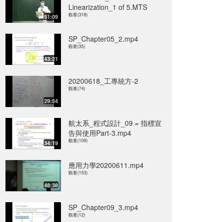
Linearization_1 of 5.MTS
觀看(318)
51:09
SP_Chapter05_2.mp4
觀看(35)
43:21
20200618_工專統方-2
觀看(74)
29:54
航太系_程式設計_09 = 指標宣
告與使用Part-3.mp4
觀看(109)
34:19
應用力學20200611.mp4
觀看(153)
48:38
SP_Chapter09_3.mp4
觀看(12)